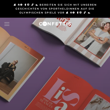
Direkt
⛸️ ⛵⚽ 🥊🥋 🏀 🏊 BEREITEN SIE SICH MIT UNSEREN
zum
GESCHICHTEN VON SPORTHELDINNEN AUF DIE
OLYMPISCHEN SPIELE VOR ⛸️ ⛵⚽ 🥊🥋 🏀 🏊
Inhalt