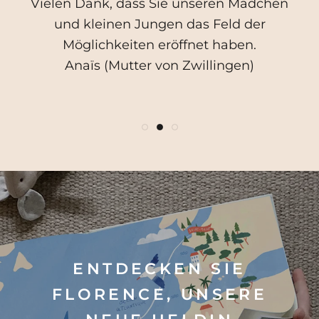
Vielen Dank, dass Sie unseren Mädchen
des ersten Buches. Ich freue mich auf die
die ich meinen Kindern weitergeben
und kleinen Jungen das Feld der
Fortsetzung!
möchte.
Möglichkeiten eröffnet haben.
Suzanne (Mutter eines 5-Jährigen)
Maeva (Mutter von 3 Minis)
Anaïs (Mutter von Zwillingen)
ENTDECKEN SIE
FLORENCE, UNSERE