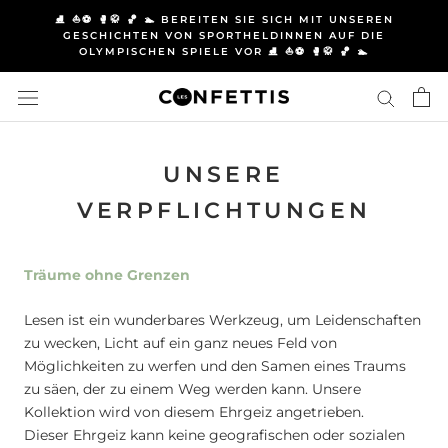
Direkt
⛸️ ⛵⚽ 🥊🥋 🏀 🏊 BEREITEN SIE SICH MIT UNSEREN
zum
GESCHICHTEN VON SPORTHELDINNEN AUF DIE
OLYMPISCHEN SPIELE VOR ⛸️ ⛵⚽ 🥊🥋 🏀 🏊
Inhalt
UNSERE
VERPFLICHTUNGEN
Träume ohne Grenzen
Lesen ist ein wunderbares Werkzeug, um Leidenschaften
zu wecken, Licht auf ein ganz neues Feld von
Möglichkeiten zu werfen und den Samen eines Traums
zu säen, der zu einem Weg werden kann. Unsere
Kollektion wird von diesem Ehrgeiz angetrieben.
Dieser Ehrgeiz kann keine geografischen oder sozialen